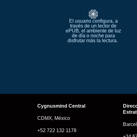
El usuario configura, a
través de un lector de
ePUB, el ambiente de luz
de día o noche para
disfrutar más la lectura. ​
Cygnusmind Central​
Direc
Estrat
CDMX, México
Barce
+52 722 132 1178
+34 6