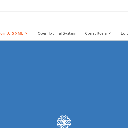
ión JATS XML
Open Journal System
Consultoría
Edi