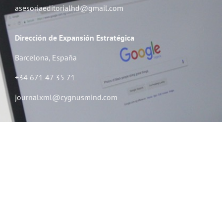
asesoriaeditorialhd@gmail.com
Dirección de Expansión Estratégica​
Barcelona, España
+34 671 47 35 71
journalxml@cygnusmind.com
Dirección de Consultoría
Barcelona, España
+34 671 45 86 51
consultoria@cygnusmind.com
Books2bits​