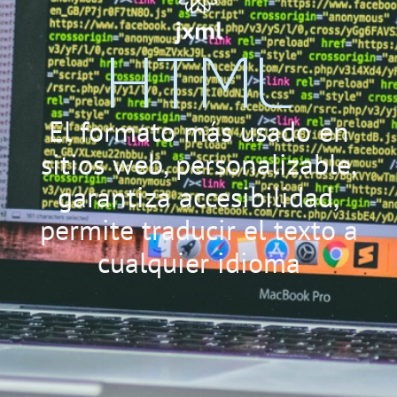
HTML
El formato más usado en
sitios web, personalizable,
garantiza accesibilidad,
permite traducir el texto a
cualquier idioma